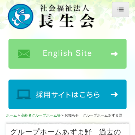
ホーム
長生会について
理事長あいさつ
長生会の歴史
事業所概要
情報公開
公益的取り組み
キャラクター紹介
ホーム
高齢者グループホーム等
お知らせ グループホームあずま野
お知らせ
グループホームあずま野 過去の