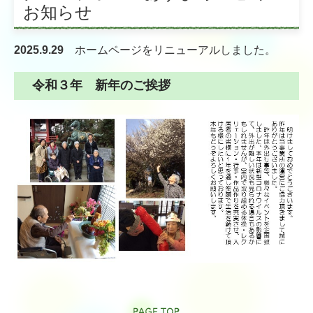
お知らせ
季刊誌 石楠花（しゃくなげ）
リンク集
2025.9.29
ホームページを
リニューアル
しました。
高齢者入居施設
令和３年 新年のご挨拶
特別養護老人ホーム 三沢長生園
介護老人保健施設 しらさぎ苑
軽費老人ホーム ケアハウス小郡
高齢者グループホーム等
グループホーム美鈴ヶ丘
グループホームまつざきの宿
グループホームあずま野（グループホーム美鈴ヶ丘サテライ
ト）