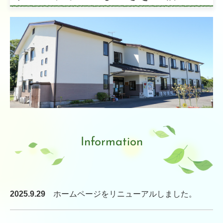
季刊誌 石楠花（しゃくなげ）
リンク集
高齢者入居施設
特別養護老人ホーム 三沢長生園
介護老人保健施設 しらさぎ苑
軽費老人ホーム ケアハウス小郡
高齢者グループホーム等
Information
グループホーム美鈴ヶ丘
グループホームまつざきの宿
2025.9.29
ホームページを
リニューアル
しました。
グループホームあずま野（グループホーム美鈴ヶ丘サテライ
ト）