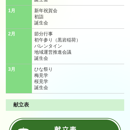
1月
新年祝賀会
初詣
誕生会
2月
節分行事
初午参り（黒岩稲荷）
バレンタイン
地域運営推進会議
誕生会
3月
ひな祭り
梅見学
桜見学
誕生会
献立表