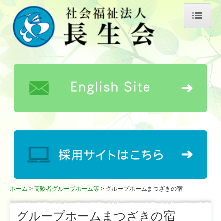
ホーム
長生会について
理事長あいさつ
長生会の歴史
事業所概要
情報公開
公益的取り組み
キャラクター紹介
ホーム
高齢者グループホーム等
グループホームまつざきの宿
お知らせ
グループホームまつざきの宿