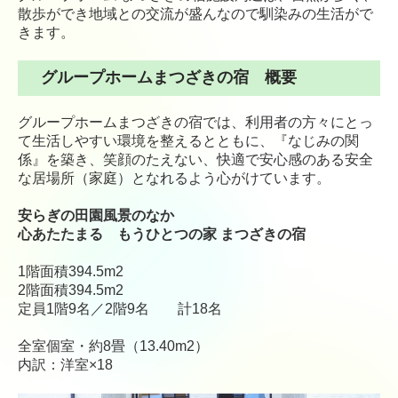
しらさぎ苑 訪問リハビリテーション
散歩ができ地域との交流が盛んなので馴染みの生活がで
きます。
保育・障がい福祉
グループホームまつざきの宿 概要
小郡みすずの森保育園
グループホームまつざきの宿では、利用者の方々にとっ
ななほし三沢
て生活しやすい環境を整えるとともに、『なじみの関
係』を築き、笑顔のたえない、快適で安心感のある安全
しらさぎステーション
な居場所（家庭）となれるよう心がけています。
在宅福祉センター美鈴
安らぎの田園風景のなか
心あたたまる もうひとつの家 まつざきの宿
求人情報
1階面積394.5m2
お問い合わせ
2階面積394.5m2
定員1階9名／2階9名 計18名
プライバシーポリシー
全室個室・約8畳（13.40m2）
当サイトについて
内訳：洋室×18