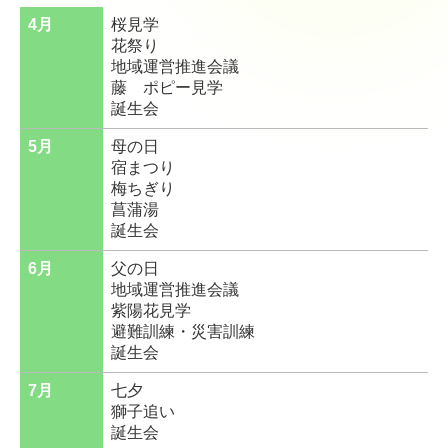
4月
桜見学
花祭り
地域運営推進会議
藤 ポピー見学
誕生会
5月
母の日
宿まつり
梅ちぎり
菖蒲湯
誕生会
6月
父の日
地域運営推進会議
紫陽花見学
避難訓練・災害訓練
誕生会
7月
七夕
獅子追い
誕生会