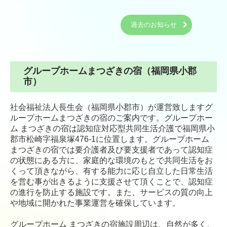
小規模多機能型居宅介護ふれあいの家 あずま野
過去のお知らせ
高齢者通所サービス
デイサービスセンター 美鈴ヶ丘
グループホームまつざきの宿（福岡県小郡
デイサービスセンター ふくせんの郷
市）
しらさぎ苑 通所リハビリテーション
社会福祉法人長生会（福岡県小郡市）が運営致しますグ
ループホームまつざきの宿のご案内です。グループホー
高齢者在宅サービス
ム まつざきの宿は認知症対応型共同生活介護で福岡県小
郡市松崎字福泉塚476-1に位置します。グループホーム
小郡市西地区地域包括支援センター
まつざきの宿では要介護者及び要支援者であって認知症
の状態にある方に、家庭的な環境のもとで共同生活をお
ケアプランサービス しらさぎ苑
くって頂きながら、有する能力に応じ自立した日常生活
を営む事が出きるように支援させて頂くことで、認知症
しらざき苑 ライフケアサービス
の進行を防止する施設です。また、サービスの質の向上
や地域に開かれた事業運営を確保しています。
しらざき苑 訪問入浴サービス
グループホーム まつざきの宿施設周辺は、自然が多く、