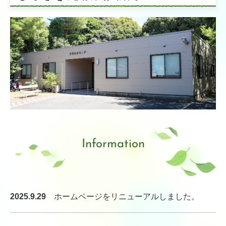
季刊誌 石楠花（しゃくなげ）
リンク集
高齢者入居施設
特別養護老人ホーム 三沢長生園
介護老人保健施設 しらさぎ苑
軽費老人ホーム ケアハウス小郡
高齢者グループホーム等
Information
グループホーム美鈴ヶ丘
グループホームまつざきの宿
2025.9.29
ホームページを
リニューアル
しました。
グループホームあずま野（グループホーム美鈴ヶ丘サテライ
ト）