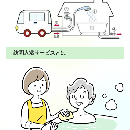
しらさぎ苑 訪問リハビリテーション
保育・障がい福祉
小郡みすずの森保育園
ななほし三沢
訪問入浴サービスとは
しらさぎステーション
在宅福祉センター美鈴
求人情報
お問い合わせ
プライバシーポリシー
当サイトについて