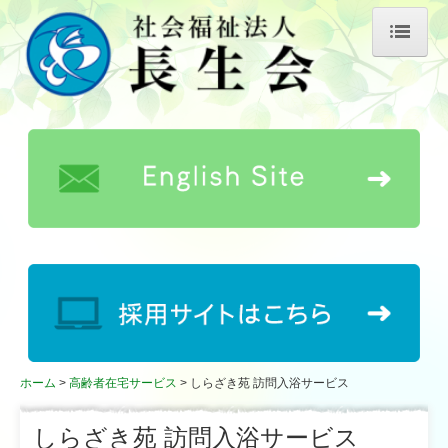
ホーム
長生会について
理事長あいさつ
長生会の歴史
事業所概要
情報公開
公益的取り組み
キャラクター紹介
ホーム
高齢者在宅サービス
しらざき苑 訪問入浴サービス
お知らせ
しらざき苑 訪問入浴サービス