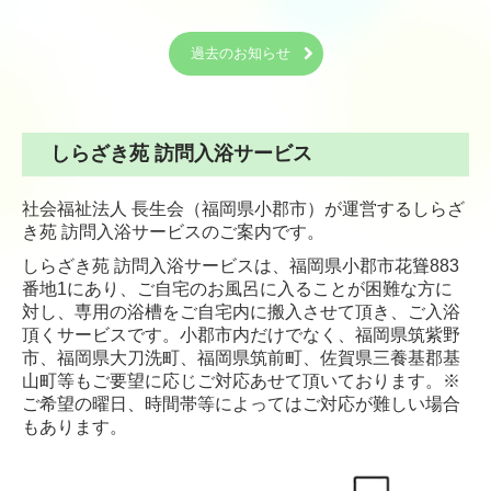
小規模多機能型居宅介護ふれあいの家 あずま野
過去のお知らせ
高齢者通所サービス
デイサービスセンター 美鈴ヶ丘
しらざき苑 訪問入浴サービス
デイサービスセンター ふくせんの郷
社会福祉法人 長生会（福岡県小郡市）が運営するしらざ
しらさぎ苑 通所リハビリテーション
き苑 訪問入浴サービスのご案内です。
しらざき苑 訪問入浴サービスは、福岡県小郡市花聳883
高齢者在宅サービス
番地1にあり、ご自宅のお風呂に入ることが困難な方に
対し、専用の浴槽をご自宅内に搬入させて頂き、ご入浴
小郡市西地区地域包括支援センター
頂くサービスです。小郡市内だけでなく、福岡県筑紫野
市、福岡県大刀洗町、福岡県筑前町、佐賀県三養基郡基
ケアプランサービス しらさぎ苑
山町等もご要望に応じご対応あせて頂いております。※
ご希望の曜日、時間帯等によってはご対応が難しい場合
しらざき苑 ライフケアサービス
もあります。
しらざき苑 訪問入浴サービス