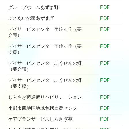
グループホームあずま野
PDF
小規模多機能型居宅介護ふれあいの家 あずま野
ふれあいの家あずま野
PDF
高齢者通所サービス
デイサービスセンター美鈴ヶ丘（要
PDF
デイサービスセンター 美鈴ヶ丘
介護）
デイサービスセンター ふくせんの郷
デイサービスセンター美鈴ヶ丘（要
PDF
支援）
しらさぎ苑 通所リハビリテーション
デイサービスセンターふくせんの郷
PDF
（要介護）
高齢者在宅サービス
デイサービスセンターふくせんの郷
PDF
小郡市西地区地域包括支援センター
（要支援）
ケアプランサービス しらさぎ苑
しらさぎ苑通所リハビリテーション
PDF
しらざき苑 ライフケアサービス
小郡市西地区地域包括支援センター
PDF
ケアプランサービスしらさぎ苑
PDF
しらざき苑 訪問入浴サービス