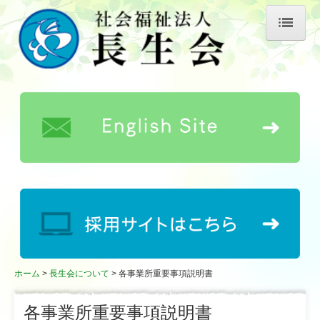
ホーム
長生会について
理事長あいさつ
長生会の歴史
事業所概要
情報公開
公益的取り組み
キャラクター紹介
ホーム
長生会について
各事業所重要事項説明書
お知らせ
各事業所重要事項説明書