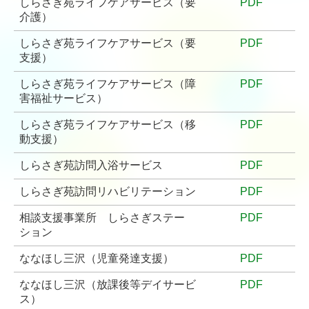
しらさぎ苑ライフケアサービス（要
PDF
しらさぎ苑 訪問リハビリテーション
介護）
保育・障がい福祉
しらさぎ苑ライフケアサービス（要
PDF
支援）
小郡みすずの森保育園
しらさぎ苑ライフケアサービス（障
PDF
害福祉サービス）
ななほし三沢
しらさぎ苑ライフケアサービス（移
PDF
しらさぎステーション
動支援）
在宅福祉センター美鈴
しらさぎ苑訪問入浴サービス
PDF
求人情報
しらさぎ苑訪問リハビリテーション
PDF
相談支援事業所 しらさぎステー
PDF
お問い合わせ
ション
プライバシーポリシー
ななほし三沢（児童発達支援）
PDF
当サイトについて
ななほし三沢（放課後等デイサービ
PDF
ス）