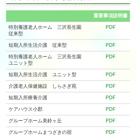
季刊誌 石楠花（しゃくなげ）
重要事項説明書
リンク集
特別養護老人ホーム 三沢長生園
PDF
高齢者入居施設
従来型
短期入所生活介護 従来型
PDF
特別養護老人ホーム 三沢長生園
特別養護老人ホーム 三沢長生園
PDF
介護老人保健施設 しらさぎ苑
ユニット型
軽費老人ホーム ケアハウス小郡
短期入所生活介護 ユニット型
PDF
高齢者グループホーム等
介護老人保健施設 しらさぎ苑
PDF
短期入所療養介護
PDF
グループホーム美鈴ヶ丘
ケアハウス小郡
PDF
グループホームまつざきの宿
グループホーム美鈴ヶ丘
PDF
グループホームあずま野（グループホーム美鈴ヶ丘サテライ
ト）
グループホームまつざきの宿
PDF