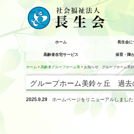
ホーム
長生会に
高齢者在宅サービス
保育・障
理事長あいさつ
長生会の歴史
事業所概要
情報公開
公益的取り組み
キャラクター紹介
お知らせ
季刊誌 石楠花（
リンク集
ホーム
高齢者グループホーム等
お知らせ グループホーム美
小郡市西地区地域包括支援センター
ケアプランサービス しらさぎ苑
しらざき苑 ライフケアサービス
しらざき苑 訪問入浴サービス
しらさぎ苑 訪問リハビリテーション
小郡みすずの森保
ななほし三沢
しらさぎステーシ
グループホーム美鈴ヶ丘 過去
2025.9.29
ホームページを
リニューアル
しました