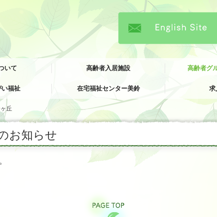
ついて
高齢者入居施設
高齢者グ
がい福祉
在宅福祉センター美鈴
求
しゃくなげ）
特別養護老人ホーム 三沢長生園
介護老人保健施設 しらさぎ苑
軽費老人ホーム ケアハウス小郡
グループホーム
グループホーム
グループホーム
小規模多機能型
鈴ヶ丘
育園
ョン
の
お知らせ
。