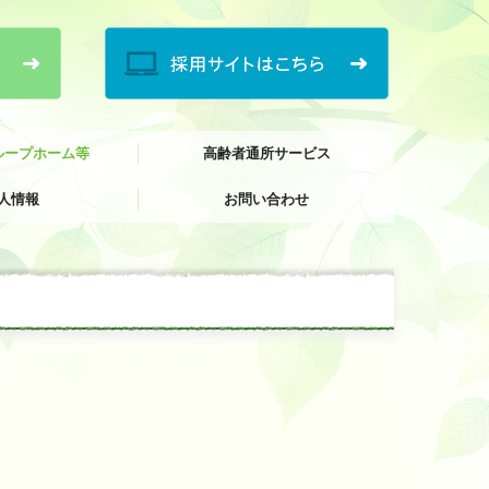
ループホーム等
高齢者通所サービス
人情報
お問い合わせ
美鈴ヶ丘
まつざきの宿
あずま野（グループホーム美鈴ヶ丘サテライト）
居宅介護ふれあいの家 あずま野
デイサービスセンター 美鈴ヶ丘
デイサービスセンター ふくせんの郷
しらさぎ苑 通所リハビリテーション
プライバシーポリシー
当サイトについて