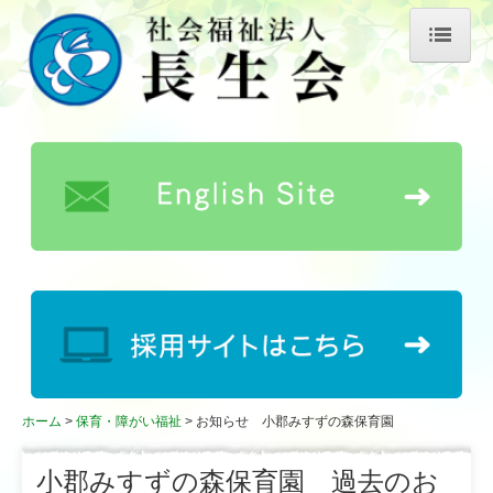
ホーム
長生会について
理事長あいさつ
長生会の歴史
事業所概要
情報公開
公益的取り組み
キャラクター紹介
ホーム
保育・障がい福祉
お知らせ 小郡みすずの森保育園
お知らせ
小郡みすずの森保育園 過去のお