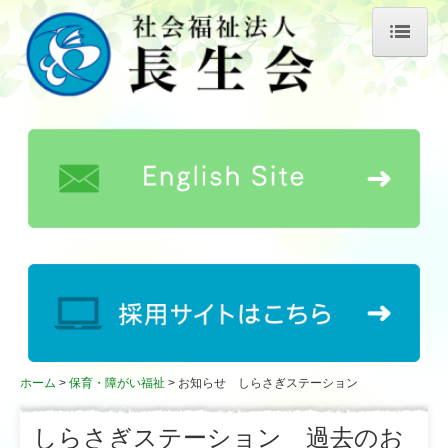
ホーム
長生会について
理事長あいさつ
長生会の歴史
事業所概要
情報公開
公益的取り組み
キャラクター紹介
ホーム
保育・障がい福祉
お知らせ しらさぎステーション
お知らせ
しらさぎステーション 過去のお